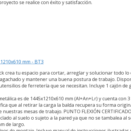
oyecto se realice con éxito y satisfacción.
n 1210x610 mm - BT3
crea tu espacio para cortar, arreglar y solucionar todo lo
ar agachado y mantener una buena postura de trabajo. Dispon
tensilios de ferretería que se necesitan. Incluye 1 cajón de
álica es de 1445x1210x610 mm (Al+An+Lr) y cuenta con 3 b
ca que al retirar la carga la balda recupera su forma origin
 de nuestras mesas de trabajo. PUNTO FLEXIÓN CERTIFICADO
ado al suelo o sujeto a la pared ya que no se tambalea al s
mm de largo.
deos de montaje. Incluye manual de instrucciones ilustradas