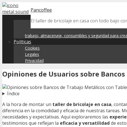
Skip
Pancoffee
to
content
El taller de bricolaje en casa con todo bajo co
trabajo, almacenaje, consumibles y seguridad para crear
Políticas
Cookies
Legales
Privacidad
Opiniones de Usuarios sobre Bancos 
Índice
A la hora de montar un
taller de bricolaje en casa
, conta
diferencia en la comodidad y eficacia de nuestras tareas. M
necesidades y expectativas. Aquí exploraremos las
experie
testimonios que reflejan la
eficacia y versatilidad
de estos