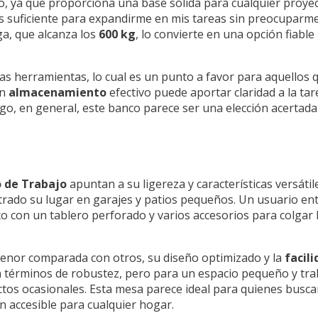
o, ya que proporciona una base sólida para cualquier proyec
es suficiente para expandirme en mis tareas sin preocuparme 
ga, que alcanza los
600 kg
, lo convierte en una opción fiabl
las herramientas, lo cual es un punto a favor para aquellos
un
almacenamiento
efectivo puede aportar claridad a la ta
go, en general, este banco parece ser una elección acertad
 de Trabajo
apuntan a su ligereza y características versáti
trado su lugar en garajes y patios pequeños. Un usuario en
co con un tablero perforado y varios accesorios para colgar 
enor comparada con otros, su diseño optimizado y la
facil
 términos de robustez, pero para un espacio pequeño y tra
os ocasionales. Esta mesa parece ideal para quienes buscan
n accesible para cualquier hogar.