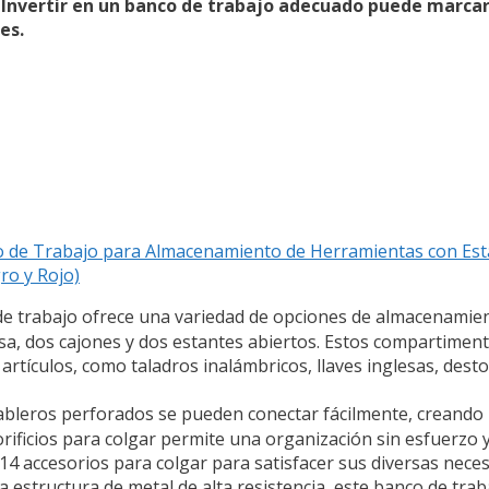
.
Invertir en un banco de trabajo adecuado puede marcar 
es.
de Trabajo para Almacenamiento de Herramientas con Esta
ro y Rojo)
 trabajo ofrece una variedad de opciones de almacenamien
sa, dos cajones y dos estantes abiertos. Estos compartime
tículos, como taladros inalámbricos, llaves inglesas, destor
ableros perforados se pueden conectar fácilmente, creando
orificios para colgar permite una organización sin esfuerzo
14 accesorios para colgar para satisfacer sus diversas neces
tructura de metal de alta resistencia, este banco de trab